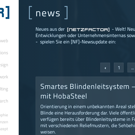
news
Neues aus der
- Welt! Neu
[netzfactor]
Entwicklungen oder Unternehmensinternas sowie
web
- spielen Sie ein [NF]-Newsupdate ein:
tions
sign
‹
1
...
work
Smartes Blindenleitsystem 
lting
mit HobaSteel
arch
Orientierung in einem unbekannten Areal stel
Blinde eine Herausforderung dar. Viele öffent
ophie
verfügen bereits über Blindenleitsysteme in 
enzen
mit verschiedenen Reliefmustern, die Sehbe
nzept
weisen.