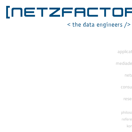
[ netzfactor ] < the data engineers />
applica
mediade
net
consu
rese
philos
refer
ko