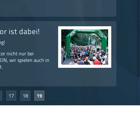
r ist dabei!
eg!
tor nicht nur bei
EIN, wir spielen auch in
t.
17
18
19