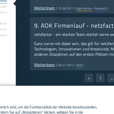
news
ntakt
Weiterlesen
[
15.08.2017
|
Applications
Research
]
fahrt
ebook
9. AOK Firmenlauf - netzfacto
agram
netzfactor - ein starkes Team startet vorne w
nkedin
Ganz vorne mit dabei sein, das gilt für netzfac
Technologien, Innovationen und Kreativität. N
anderen Disziplinen auf den ersten Plätzen mi
Weiterlesen
[
06.07.2017
|
Web
]
‹
1
...
rlich sind, um die Funktionalität der Website bereitzustellen,
dem Sie auf „Akzeptieren“ klicken, willigen Sie in die