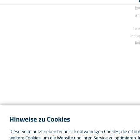
ko
an
fac
inst
li
Hinweise zu Cookies
Hilfe und Support
Zu
PROfusion
wechseln
Diese Seite nutzt neben technisch notwendigen Cookies, die erforde
weitere Cookies, um die Website und ihren Service zu optimieren. In