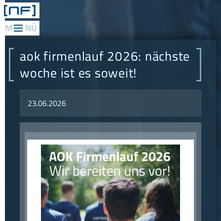
web
applications
aok firmenlauf 2026: nächste
mediadesign
woche ist es soweit!
network
23.06.2026
consulting
research
philosophie
referenzen
konzept
news
kontakt
anfahrt