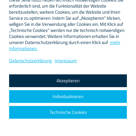
Diese Erfahrung nehmen wir mit auf die Strecke!
erforderlich sind, um die Funktionalität der Website
Nächste Woche treten wir gemeinsam als Team an,
bereitzustellen, weitere Cookies, um die Website und ihren
geben unser Bestes und freuen uns auf eine
Service zu optimieren. Indem Sie auf „Akzeptieren“ klicken,
unvergessliche Atmosphäre mit tausenden anderen
willigen Sie in die Verwendung aller Cookies ein. Mit Klick auf
Läuferinnen und Läufern aus Bochum.
„Technische Cookies“ werden nur die technisch notwendigen
Cookies verwendet. Weitere Informationen erhalten Sie in
Aber das ist noch nicht alles: Wir sind nicht nur als
unserer Datenschutzerklärung durch einen Klick auf
mehr
Team am Start, sondern auch als Sponsor des AOK
Informationen.
Firmenlaufs mit dabei und unterstützen technisch
zum vierten Mal in Folge bei der Live-Übertragung
Datenschutzerklärung
Impressum
auf die große LED-Wand.
Wir freuen uns riesig auf nächste Woche und die
Akzeptieren
Hilfe und Support
Zusammenarbeit mit dem Team vom AOK Firmenlauf
Zu
PROfusion
wechseln
in Bochum & Upletics!
Individualisieren
Bei [netzfactor]
anrufen
News-Archiv ›
support
Ihre IP: 216.73.217.60
impressum
Technische Cookies
datenschutz
Projekttreffen in Bukarest
sitemap