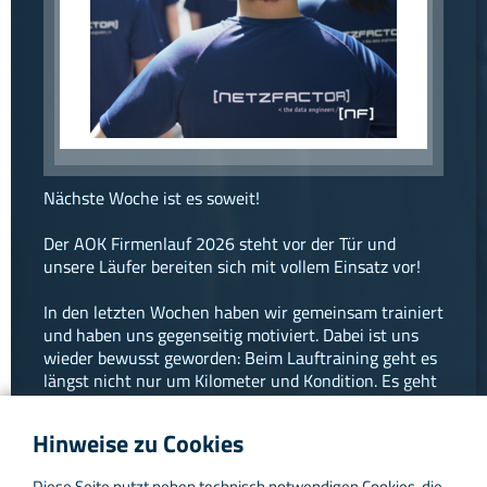
facebook
instagram
linkedin
Nächste Woche ist es soweit!
Der AOK Firmenlauf 2026 steht vor der Tür und
unsere Läufer bereiten sich mit vollem Einsatz vor!
In den letzten Wochen haben wir gemeinsam trainiert
und haben uns gegenseitig motiviert. Dabei ist uns
wieder bewusst geworden: Beim Lauftraining geht es
längst nicht nur um Kilometer und Kondition. Es geht
vor allem darum, als Team zusammenzuwachsen, sich
gegenseitig anzufeuern und gemeinsam über sich
Hinweise zu Cookies
hinauszuwachsen.
Diese Seite nutzt neben technisch notwendigen Cookies, die