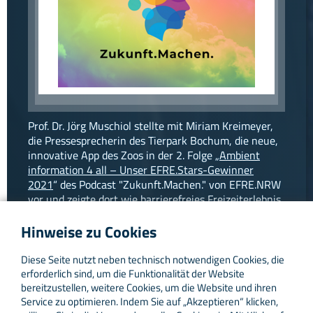
facebook
instagram
linkedin
Prof. Dr. Jörg Muschiol stellte mit Miriam Kreimeyer,
die Pressesprecherin des Tierpark Bochum, die neue,
innovative App des Zoos in der 2. Folge „
Ambient
information 4 all – Unser EFRE.Stars-Gewinner
2021
“ des Podcast "Zukunft.Machen." von EFRE.NRW
vor und zeigte dort wie barrierefreies Freizeiterlebnis
für alle und mit allen Sinnen möglich sein kann.
Hinweise zu Cookies
Hören Sie die Podcast-Folge auf folgenden Portalen:
Diese Seite nutzt neben technisch notwendigen Cookies, die
MP3-Download:
https://www.efre.nrw.de/daten-
erforderlich sind, um die Funktionalität der Website
fakten/podcasts/
bereitzustellen, weitere Cookies, um die Website und ihren
Service zu optimieren. Indem Sie auf „Akzeptieren“ klicken,
Apple Podcasts:
https://bit.ly/3nIL4rb