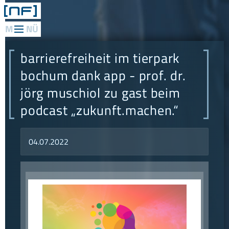
web
applications
barrierefreiheit im tierpark
mediadesign
bochum dank app - prof. dr.
jörg muschiol zu gast beim
network
podcast „zukunft.machen.“
consulting
research
04.07.2022
philosophie
referenzen
konzept
news
kontakt
anfahrt