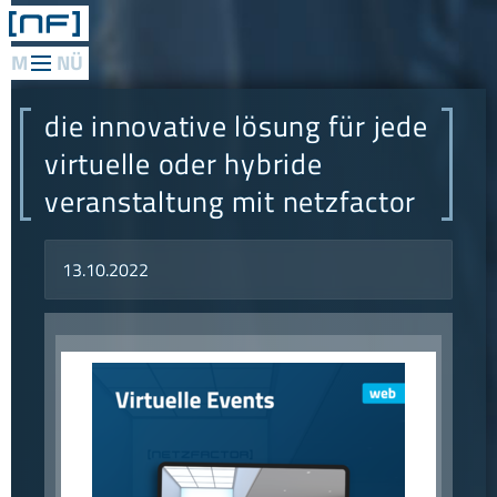
web
applications
die innovative lösung für jede
mediadesign
virtuelle oder hybride
veranstaltung mit netzfactor
network
consulting
13.10.2022
research
philosophie
referenzen
konzept
news
kontakt
anfahrt