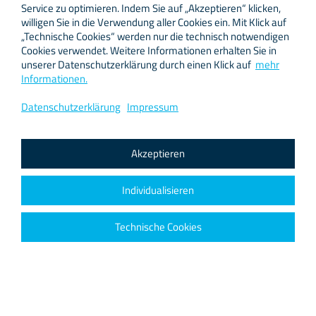
Service zu optimieren. Indem Sie auf „Akzeptieren“ klicken,
willigen Sie in die Verwendung aller Cookies ein. Mit Klick auf
„Technische Cookies“ werden nur die technisch notwendigen
Cookies verwendet. Weitere Informationen erhalten Sie in
unserer Datenschutzerklärung durch einen Klick auf
mehr
Informationen.
Datenschutzerklärung
Impressum
Akzeptieren
Hilfe und Support
News-Archiv ›
Zu
PROfusion
wechseln
Individualisieren
Bei [netzfactor]
anrufen
Damit am Ende alles passt!
support
Ihre IP: 216.73.216.151
impressum
Technische Cookies
Livestreaming flexibel und leicht, mit dem mobilen Studio von
datenschutz
netzfactor!
sitemap