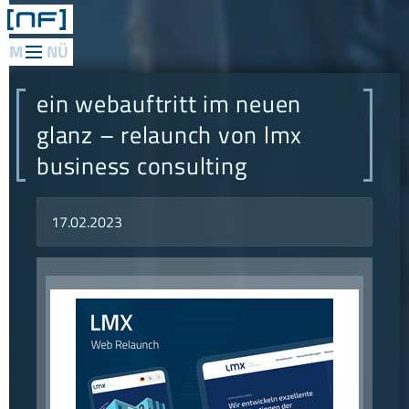
web
applications
ein webauftritt im neuen
mediadesign
glanz – relaunch von lmx
business consulting
network
consulting
17.02.2023
research
philosophie
referenzen
konzept
news
kontakt
anfahrt