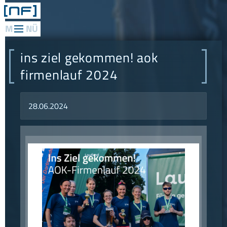
web
applications
ins ziel gekommen! aok
mediadesign
firmenlauf 2024
network
28.06.2024
consulting
research
philosophie
referenzen
konzept
news
kontakt
anfahrt