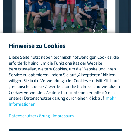
facebook
instagram
linkedin
Hinweise zu Cookies
Wir waren mittendrin statt nur dabei! Als digitale
Diese Seite nutzt neben technisch notwendigen Cookies, die
Agentur haben wir den AOK-Firmenlauf 2024 nicht
erforderlich sind, um die Funktionalität der Website
nur gesponsert, sondern auch technisch in Szene
bereitzustellen, weitere Cookies, um die Website und ihren
gesetzt. Unser Team sorgte für spektakuläre
Service zu optimieren. Indem Sie auf „Akzeptieren“ klicken,
Perspektiven mit einem Multicam-Livestream und
willigen Sie in die Verwendung aller Cookies ein. Mit Klick auf
Drohnenaufnahmen aus der Vogelperspektive. Dazu
„Technische Cookies“ werden nur die technisch notwendigen
haben wir das Event fotografisch festgehalten - von
Cookies verwendet. Weitere Informationen erhalten Sie in
der Startlinie bis ins Ziel. Ein rundum gelungener Tag
unserer Datenschutzerklärung durch einen Klick auf
mehr
voller Action, Teamgeist und digitaler Innovation!
Informationen.
Aber das ist noch nicht alles: Wir sind auch selbst an
Datenschutzerklärung
Impressum
den Start gegangen und haben abgeräumt! Unser
Team sicherte sich die Bestzeit in der Team-