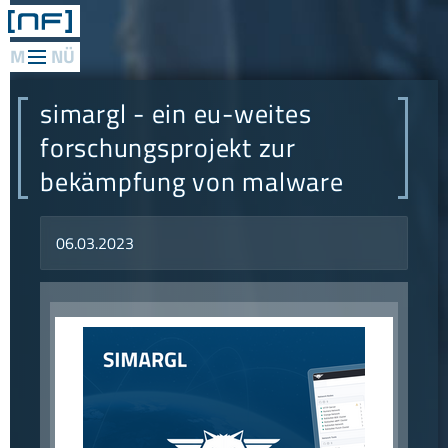
web
applications
simargl - ein eu-weites
mediadesign
forschungsprojekt zur
bekämpfung von malware
network
consulting
06.03.2023
research
philosophie
referenzen
konzept
news
kontakt
anfahrt