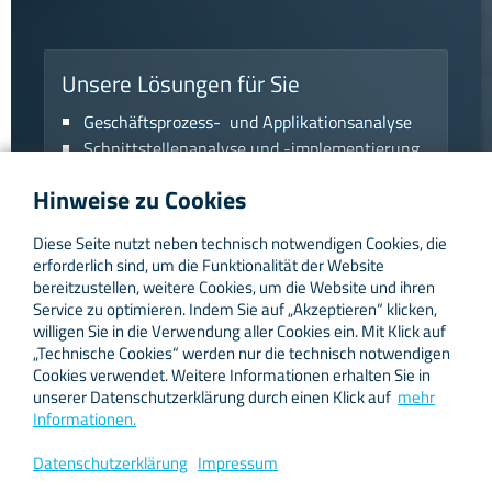
instagram
linkedin
Unsere Lösungen für Sie
Geschäftsprozess- und Applikationsanalyse
Schnittstellenanalyse und -implementierung
Informationsfusionierung durch
Hinweise zu Cookies
Datenaggregatoren
Konzeption und Implementierung von
Diese Seite nutzt neben technisch notwendigen Cookies, die
Logikmodulen zur
erforderlich sind, um die Funktionalität der Website
Geschäftsprozessoptimierung
bereitzustellen, weitere Cookies, um die Website und ihren
Konzeption und Implementierung von
Service zu optimieren. Indem Sie auf „Akzeptieren“ klicken,
willigen Sie in die Verwendung aller Cookies ein. Mit Klick auf
Datensets auf unterschiedlichen
„Technische Cookies“ werden nur die technisch notwendigen
Ausgabekanälen
Cookies verwendet. Weitere Informationen erhalten Sie in
HTML
unserer Datenschutzerklärung durch einen Klick auf
mehr
PDF
Informationen.
App
Datenschutzerklärung
Impressum
Voice Assistants