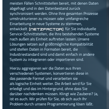
meisten Fällen Schnittstellen bereit, mit denen Daten
Virtuelle
Kommunikation
abgefragt und in den Datenbestand zurück
synchronisiert werden. Ohne Ihre gesamten Prozesse
Virtuelle
umstrukturieren zu müssen oder umfangreiche
Veranstaltungen
Einarbeitung in neue Systeme zu stemmen,
entwickelt
für Sie individuelle
[netzfactor]
mediadesign
Service-Schnittstellen, die Ihre bestehenden Systeme
nach außen als Einheit auftreten lassen. Unsere
network
Lösungen setzen auf größtmögliche Kompatibilität
und stellen Daten in Formaten bereit, die
consulting
Industriestandard sind und damit einfach in andere
research
System zu integrieren oder importieren sind.
Hierzu aggregieren wir die Daten aus Ihren
philosophie
verschiedenen Systemen, konvertieren diese in
referenzen
das passende Format und verarbeiten sie
konzept
als logische Einheit weiter. Die Arbeit wird für Sie
news
erledigt und das im Hintergrund, ohne dass Sie
kontakt
darüber nachdenken müssen. Klingt wie Zauberei? Ja,
ist es auch. Wir prüfen für Sie, ob sich auch Ihr
anfahrt
Problem durch unsere Programmierung lösen läßt.
facebook