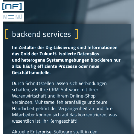
web
applications
backend services
Webanwendungen
Im Zeitalter der Digitalisierung sind Informationen
Backend
das Gold der Zukunft. Isolierte Datensilos
Services
und heterogene Systemumgebungen blockieren nur
Mobile
allzu häufig effiziente Prozesse oder neue
Lösungen
Geschäftsmodelle.
Digitalisierung
/
Durch Schnittstellen lassen sich Verbindungen
IoT
schaffen, z.B. Ihre CRM-Software mit Ihrer
Warenwirtschaft und Ihrem Online-Shop
AR
verbinden. Mühsame, fehleranfällige und teure
&
Handarbeit gehört der Vergangenheit an und Ihre
VR
Mitarbeiter können sich auf das konzentrieren, was
Anwendungen
wesentlich ist. Ihr Kerngeschäft!
Virtual
Assistant
Aktuelle Enterprise-Software stellt in den