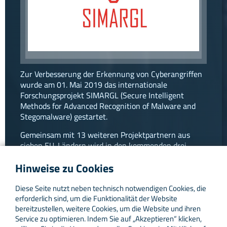
facebook
instagram
linkedin
Zur Verbesserung der Erkennung von Cyberangriffen
wurde am 01. Mai 2019 das internationale
Forschungsprojekt SIMARGL (Secure Intelligent
Methods for Advanced Recognition of Malware and
Stegomalware) gestartet.
Gemeinsam mit 13 weiteren Projektpartnern aus
sieben EU-Ländern wird in den kommenden drei
Jahren an der Entwicklung eines integrierten und
Hinweise zu Cookies
validierten Toolkits zur Verbesserung der
Cybersicherheit in der EU gearbeitet.
Diese Seite nutzt neben technisch notwendigen Cookies, die
Den offiziellen Auftakt für die Projektarbeiten bildete
erforderlich sind, um die Funktionalität der Website
das Kick-off-Meeting am 14. und 15. Mai 2019 an der
bereitzustellen, weitere Cookies, um die Website und ihren
FernUniversität in Hagen, auf dem sich alle
Service zu optimieren. Indem Sie auf „Akzeptieren“ klicken,