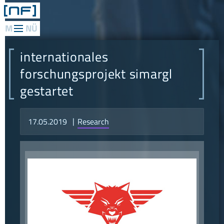
web
applications
internationales
mediadesign
forschungsprojekt simargl
gestartet
network
consulting
17.05.2019
Research
research
philosophie
referenzen
konzept
news
kontakt
anfahrt