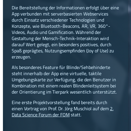
Rendezfood
Die Bereitstellung der Informationen erfolgt über eine
AI4A
App verbunden mit serverbasierten Webservices
Kom-
durch Einsatz verschiedener Technologien und
MIT
Konzepte, wie Bluetooth-Beacons, AR, VR, 360°-
Compagno
Videos, Audio und Gamification. Während der
Gestaltung der Mensch-Technik-Interaktion wird
...an
darauf Wert gelegt, ein besonders positives, durch
der
Spaß geprägtes, Nutzungsempfinden (Joy of Use) zu
Hochschule
erzeugen.
philosophie
Als besonderes Feature für Blinde/Sehbehinderte
referenzen
steht innerhalb der App eine virtuelle, taktile
konzept
Umgebungskarte zur Verfügung, die den Benutzer in
news
Kombination mit einem realen Blindenleitsystem bei
kontakt
der Orientierung im Tierpark wesentlich unterstützt.
anfahrt
Eine erste Projektvorstellung fand bereits durch
einen Vortrag von Prof. Dr. Jörg Muschiol auf dem
2.
facebook
Data Science Forum der FOM
statt.
instagram
linkedin