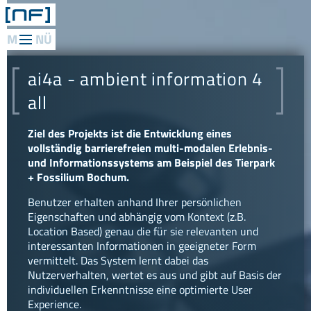
web
applications
ai4a - ambient information 4
mediadesign
all
network
Ziel des Projekts ist die Entwicklung eines
vollständig barrierefreien multi-modalen Erlebnis-
consulting
und Informationssystems am Beispiel des Tierpark
+ Fossilium Bochum.
research
Benutzer erhalten anhand Ihrer persönlichen
KulturXpand
Eigenschaften und abhängig vom Kontext (z.B.
PERUN
Location Based) genau die für sie relevanten und
KAIROS
interessanten Informationen in geeigneter Form
vermittelt. Das System lernt dabei das
JHH
Nutzerverhalten, wertet es aus und gibt auf Basis der
4.0
individuellen Erkenntnisse eine optimierte User
SIMARGL
Experience.