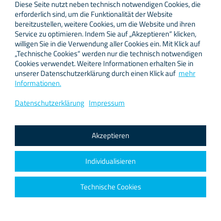
netzfactor
Diese Seite nutzt neben technisch notwendigen Cookies, die
erforderlich sind, um die Funktionalität der Website
bereitzustellen, weitere Cookies, um die Website und ihren
Service zu optimieren. Indem Sie auf „Akzeptieren“ klicken,
willigen Sie in die Verwendung aller Cookies ein. Mit Klick auf
„Technische Cookies“ werden nur die technisch notwendigen
Cookies verwendet. Weitere Informationen erhalten Sie in
unserer Datenschutzerklärung durch einen Klick auf
mehr
Informationen.
Datenschutzerklärung
Impressum
Akzeptieren
Hilfe und Support
Zu
PROfusion
wechseln
Laufzeit
Individualisieren
Bei [netzfactor]
anrufen
01.04.2018 - 30.09.2021
support
Ihre IP: 216.73.217.34
impressum
Technische Cookies
datenschutz
Rendezfood
Kom-MIT
sitemap