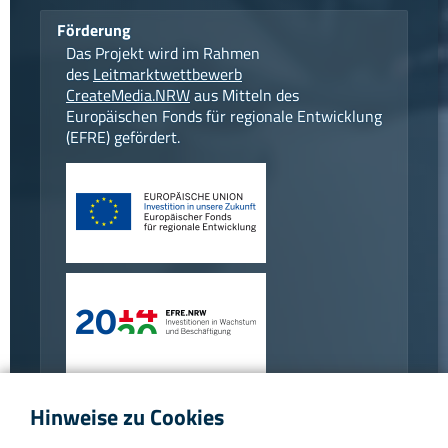
Förderung
Das Projekt wird im Rahmen
des
Leitmarktwettbewerb
CreateMedia.NRW
aus Mitteln des
Europäischen Fonds für regionale Entwicklung
(EFRE) gefördert.
Projektpartner
Hinweise zu Cookies
Tierpark + Fossilium Bochum
,
Hoba Steel
und